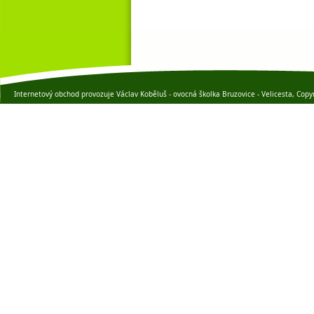
Internetový obchod provozuje Václav Koběluš - ovocná školka Bruzovice - Velicesta, Copy