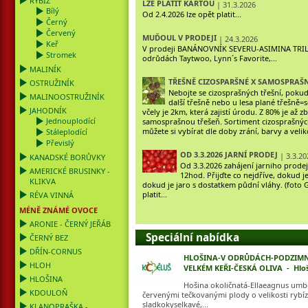
RYBÍZ
LZE PLATIT KARTOU
| 31.3.2026
Bílý
Od 2.4.2026 lze opět platit...
Černý
Červený
MUĎOUL V PRODEJI
| 24.3.2026
Keř
V prodeji BANÁNOVNÍK SEVERU-ASIMINA TR
Stromek
odrůdách Taytwoo, Lynn´s Favorite,...
MALINÍK
TŘEŠNĚ CIZOSPARŠNÉ X SAMOSPRAŠ
OSTRUŽINÍK
Nebojte se cizosprašných třešní, pokud
MALINOOSTRUŽINÍK
další třešně nebo u lesa plané třešně
JAHODNÍK
včely je 2km, která zajistí úrodu. Z 80% je až z
Jednouplodící
samosprašnou třešeň. Sortiment cizosprašných 
můžete si vybírat dle doby zrání, barvy a veliko
Stáleplodící
Převislý
OD 3.3.2026 JARNÍ PRODEJ
| 3.3.20
KANADSKÉ BORŮVKY
Od 3.3.2026 zahájení jarniho prodej
AMERICKÉ BRUSINKY -
12hod. Přijďte co nejdříve, dokud 
KLIKVA
dokud je jaro s dostatkem půdní vláhy. (foto G
platit...
RÉVA VINNÁ
MÉNĚ ZNÁMÉ OVOCE
ARONIE - ČERNÝ JEŘÁB
Speciální nabídka
ČERNÝ BEZ
DŘÍN-CORNUS
HLOŠINA-V ODRŮDÁCH-PODZIMNÍ
HLOH
VELKÉM KEŘI-ČESKÁ OLIVA - Hlo
HLOŠINA
Hošina okoličnatá-Ellaeagnus umbe
KDOULOŇ
červenými tečkovanými plody o velikosti rybíz
sladkokyselkavé,...
KLANOPRAŠKA -