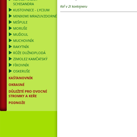
SCHISANDRA
Keř v 2l kontejneru
KUSTOVNICE - LYCIUM
MINIKIWI MRAZUVZDORNÉ
MIŠPULE
MORUŠE
MUĎOUL
MUCHOVNÍK
RAKYTNÍK
RŮŽE DUŽNOPLODÁ
ZIMOLEZ KAMČATSKÝ
FÍKOVNÍK
OSKERUŠE
KAŠTANOVNÍK
OKRASNÉ
DŮLEŽITÉ PRO OVOCNÉ
STROMKY A KEŘE
PODNOŽE