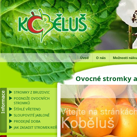
Úvod
O nás
Možnosti nák
Ovocné stromky a
STROMKY Z BRUZOVIC
PODNOŽE OVOCNÝCH
STROMKŮ
ŠTÍHLÉ VŘETENO
SLOUPOVITÉ JABLONĚ
PRODEJNÍ DOBA
JAK ZASADIT STROMEK/KEŘ