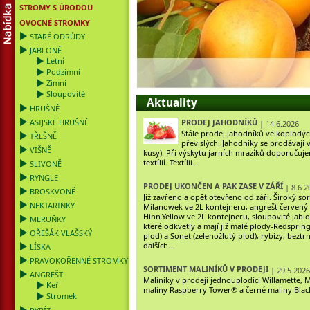
STROMY S ÚRODOU
OVOCNÉ STROMKY
STARÉ ODRŮDY
JABLONĚ
Letní
Podzimní
Zimní
Sloupovité
Aktuality
HRUŠNĚ
ASIJSKÉ HRUŠNĚ
PRODEJ JAHODNÍKŮ
| 14.6.2026
Stále prodej jahodníků velkoplodý
TŘEŠNĚ
převislých. Jahodníky se prodávají v
VIŠNĚ
kusy). Při výskytu jarních mrazíků doporučuj
textílií. Textílii...
SLIVONĚ
RYNGLE
PRODEJ UKONČEN A PAK ZASE V ZÁŘÍ
| 8.6.2
BROSKVONĚ
Již zavřeno a opět otevřeno od září. Široký s
NEKTARINKY
Milanowek ve 2L kontejneru, angrešt červený 
Hinn.Yellow ve 2L kontejneru, sloupovité jabl
MERUŇKY
které odkvetly a mají již malé plody-Redsprin
OŘEŠÁK VLAŠSKÝ
plod) a Sonet (zelenožlutý plod), rybízy, beztr
dalších...
LÍSKA
PRAVOKOŘENNÉ STROMKY
SORTIMENT MALINÍKŮ V PRODEJI
| 29.5.2026
ANGREŠT
Maliníky v prodeji jednouplodící Willamette, 
Keř
maliny Raspberry Tower® a černé maliny Black 
Stromek