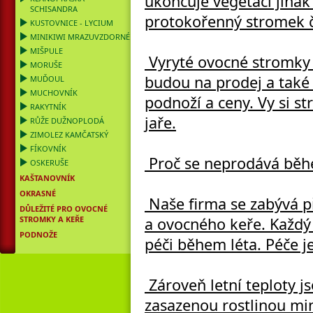
ukončuje vegetaci jinak
SCHISANDRA
protokořenný stromek č
KUSTOVNICE - LYCIUM
MINIKIWI MRAZUVZDORNÉ
MIŠPULE
Vyryté ovocné stromky z
MORUŠE
budou na prodej a také
MUĎOUL
MUCHOVNÍK
podnoží a ceny. Vy si 
RAKYTNÍK
jaře.
RŮŽE DUŽNOPLODÁ
ZIMOLEZ KAMČATSKÝ
FÍKOVNÍK
Proč se neprodává běh
OSKERUŠE
KAŠTANOVNÍK
OKRASNÉ
Naše firma se zabývá 
DŮLEŽITÉ PRO OVOCNÉ
STROMKY A KEŘE
a ovocného keře. Každý 
PODNOŽE
péči během léta. Péče je
Zároveň letní teploty j
zasazenou rostlinou mi