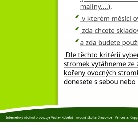
maliny....),
v kterém měsíci ov
zda chcete skladov
a zda budete použív
Dle těchto kritérií vy
stromek vytáhneme ze z
kořeny ovocných stromků
donesete s sebou nebo s
Internetový obchod provozuje Václav Koběluš - ovocná školka Bruzovice - Velicesta, Copy