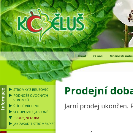
Úvod
O nás
Možnosti nák
Prodejní dob
STROMKY Z BRUZOVIC
PODNOŽE OVOCNÝCH
STROMKŮ
Jarní prodej ukončen. 
ŠTÍHLÉ VŘETENO
SLOUPOVITÉ JABLONĚ
PRODEJNÍ DOBA
JAK ZASADIT STROMEK/KEŘ