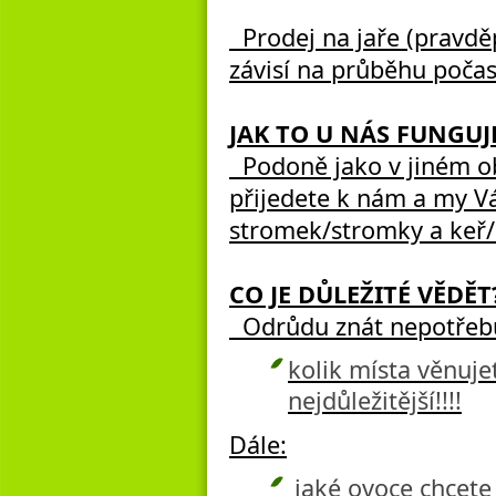
Prodej na jaře (pravděpo
závisí na průběhu poča
JAK TO U NÁS FUNGUJ
Podoně jako v jiném ob
přijedete k nám a my 
stromek/stromky a keř/
CO JE DŮLEŽITÉ VĚDĚT
Odrůdu znát nepotřebuj
kolik místa věnuje
nejdůležitější!!!!
Dále:
jaké ovoce chcete 