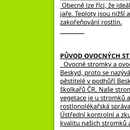
Obecně lze říci, že ide
jaře. Teploty jsou nižší 
zakořeňování rostlin.
PŮVOD OVOCNÝCH S
Ovocné stromky a ovocn
Beskyd, proto se nazýv
pěstitelé v podhůří Be
školkařů ČR. Naše stro
vegetace je u stromků a
rostlonolékařská správa
Ústřední kontrolní a zk
kvalitu našich stromků 