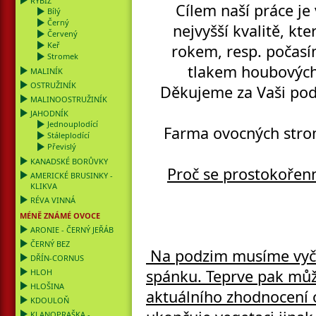
RYBÍZ
Cílem naší práce je
Bílý
Černý
nejvyšší kvalitě, kt
Červený
Keř
rokem, resp. počasí
Stromek
tlakem houbových 
MALINÍK
OSTRUŽINÍK
Děkujeme za Vaši podp
MALINOOSTRUŽINÍK
JAHODNÍK
Jednouplodící
Farma ovocných strom
Stáleplodící
Převislý
KANADSKÉ BORŮVKY
Proč se prostokořen
AMERICKÉ BRUSINKY -
KLIKVA
RÉVA VINNÁ
MÉNĚ ZNÁMÉ OVOCE
ARONIE - ČERNÝ JEŘÁB
ČERNÝ BEZ
Na podzim musíme vyčka
DŘÍN-CORNUS
spánku. Teprve pak můž
HLOH
HLOŠINA
aktuálního zhodnocení 
KDOULOŇ
KLANOPRAŠKA -