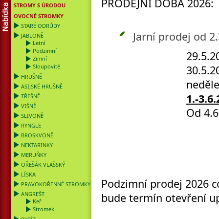
PRODEJNÍ DOBA 2026:
STROMY S ÚRODOU
OVOCNÉ STROMKY
STARÉ ODRŮDY
Jarní prodej od 2
JABLONĚ
Letní
Podzimní
29.5.2026 pát
Zimní
Sloupovité
30.5.2026 sobota- 
HRUŠNĚ
neděle+svátk
ASIJSKÉ HRUŠNĚ
1.-3.6
TŘEŠNĚ
VIŠNĚ
Od 4.6.2026 až 
SLIVONĚ
RYNGLE
BROSKVONĚ
NEKTARINKY
MERUŇKY
OŘEŠÁK VLAŠSKÝ
LÍSKA
Podzimní prodej 2026 cc
PRAVOKOŘENNÉ STROMKY
ANGREŠT
bude termín ote
Keř
Stromek