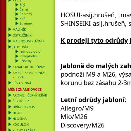
RYBÍZ
Bílý
Černý
HOSUI-asij.hrušeň, tma
Červený
Keř
SHINSEIKI-asij.hrušeň, s
Stromek
MALINÍK
OSTRUŽINÍK
K prodeji tyto odrůdy
MALINOOSTRUŽINÍK
JAHODNÍK
Jednouplodící
Stáleplodící
Převislý
Jabloně do malých za
KANADSKÉ BORŮVKY
podnoži M9 a M26, výsa
AMERICKÉ BRUSINKY -
KLIKVA
korunu bez zásahu 2-3m;
RÉVA VINNÁ
MÉNĚ ZNÁMÉ OVOCE
ARONIE - ČERNÝ JEŘÁB
Letní odrůdy jabloní:
ČERNÝ BEZ
Allegro/M9
DŘÍN-CORNUS
HLOH
Mio/M26
HLOŠINA
Discovery/M26
KDOULOŇ
KLANOPRAŠKA -