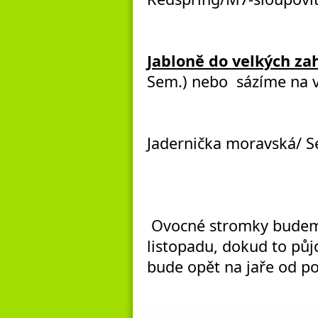
Jabloně do velkých za
Sem.) nebo sázíme na v
Jadernička moravská/ S
Ovocné stromky budeme 
listopadu, dokud to půj
bude opět na jaře od po