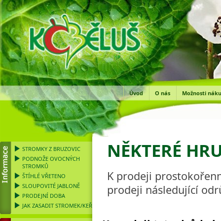
Úvod
O nás
Možnosti nák
NĚKTERÉ HRU
STROMKY Z BRUZOVIC
PODNOŽE OVOCNÝCH
STROMKŮ
K prodeji prostokořenné
ŠTÍHLÉ VŘETENO
SLOUPOVITÉ JABLONĚ
prodeji následující odr
PRODEJNÍ DOBA
JAK ZASADIT STROMEK/KEŘ