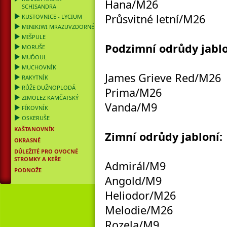
Hana/M26
SCHISANDRA
Průsvitné letní/M26
KUSTOVNICE - LYCIUM
MINIKIWI MRAZUVZDORNÉ
MIŠPULE
Podzimní odrůdy jablo
MORUŠE
MUĎOUL
MUCHOVNÍK
James Grieve Red/M26
RAKYTNÍK
RŮŽE DUŽNOPLODÁ
Prima/M26
ZIMOLEZ KAMČATSKÝ
Vanda/M9
FÍKOVNÍK
OSKERUŠE
KAŠTANOVNÍK
Zimní odrůdy jabloní:
OKRASNÉ
DŮLEŽITÉ PRO OVOCNÉ
STROMKY A KEŘE
Admirál/M9
PODNOŽE
Angold/M9
Heliodor/M26
Melodie/M26
Rozela/M9