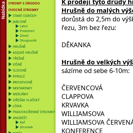
K prodeji tyto drůdy h
STROMY S ÚRODOU
Hrušně do malých výše
OVOCNÉ STROMKY
STARÉ ODRŮDY
dorůstá do 2,5m do výšk
JABLONĚ
řezu, 3m bez řezu:
Letní
Podzimní
Zimní
Sloupovité
DĚKANKA
HRUŠNĚ
ASIJSKÉ HRUŠNĚ
TŘEŠNĚ
Hrušně do velkých výš
VIŠNĚ
sázíme od sebe 6-10m:
SLIVONĚ
RYNGLE
BROSKVONĚ
ČERVENCOVÁ
NEKTARINKY
MERUŇKY
CLAPPOVA
OŘEŠÁK VLAŠSKÝ
KRVAVKA
LÍSKA
WILLIAMSOVA
PRAVOKOŘENNÉ STROMKY
ANGREŠT
WILLIAMSOVA ČERVEN
Keř
Stromek
KONFERENCE