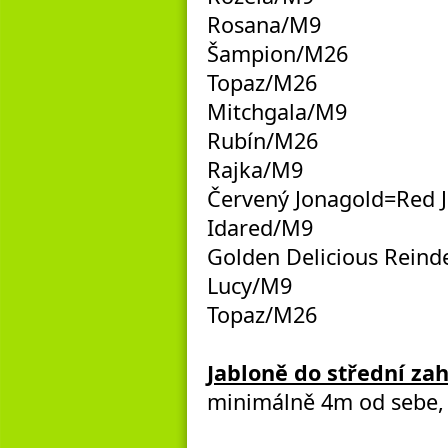
Rosana/M9
Šampion/M26
Topaz/M26
Mitchgala/M9
Rubín/M26
Rajka/M9
Červený Jonagold=Red 
Idared/M9
Golden Delicious Rein
Lucy/M9
Topaz/M26
Jabloně do střední za
minimálně 4m od sebe, 