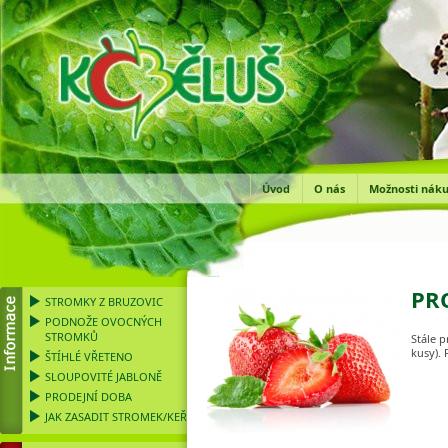
Úvod
O nás
Možnosti nák
PR
STROMKY Z BRUZOVIC
PODNOŽE OVOCNÝCH
STROMKŮ
Stále p
kusy). 
ŠTÍHLÉ VŘETENO
SLOUPOVITÉ JABLONĚ
PRODEJNÍ DOBA
JAK ZASADIT STROMEK/KEŘ