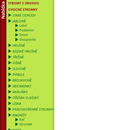
STROMY S ÚRODOU
OVOCNÉ STROMKY
STARÉ ODRŮDY
JABLONĚ
Letní
Podzimní
Zimní
Sloupovité
HRUŠNĚ
ASIJSKÉ HRUŠNĚ
TŘEŠNĚ
VIŠNĚ
SLIVONĚ
RYNGLE
BROSKVONĚ
NEKTARINKY
MERUŇKY
OŘEŠÁK VLAŠSKÝ
LÍSKA
PRAVOKOŘENNÉ STROMKY
ANGREŠT
Keř
Stromek