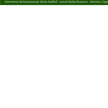
Internetový obchod provozuje Václav Koběluš - ovocná školka Bruzovice - Velicesta, Copy