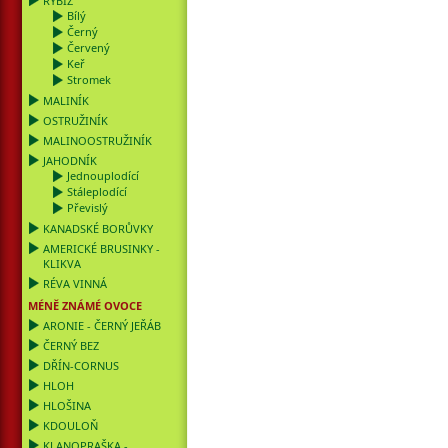
RYBÍZ
Bílý
Černý
Červený
Keř
Stromek
MALINÍK
OSTRUŽINÍK
MALINOOSTRUŽINÍK
JAHODNÍK
Jednouplodící
Stáleplodící
Převislý
KANADSKÉ BORŮVKY
AMERICKÉ BRUSINKY -
KLIKVA
RÉVA VINNÁ
MÉNĚ ZNÁMÉ OVOCE
ARONIE - ČERNÝ JEŘÁB
ČERNÝ BEZ
DŘÍN-CORNUS
HLOH
HLOŠINA
KDOULOŇ
KLANOPRAŠKA -