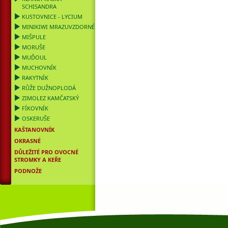
SCHISANDRA
KUSTOVNICE - LYCIUM
MINIKIWI MRAZUVZDORNÉ
MIŠPULE
MORUŠE
MUĎOUL
MUCHOVNÍK
RAKYTNÍK
RŮŽE DUŽNOPLODÁ
ZIMOLEZ KAMČATSKÝ
FÍKOVNÍK
OSKERUŠE
KAŠTANOVNÍK
OKRASNÉ
DŮLEŽITÉ PRO OVOCNÉ
STROMKY A KEŘE
PODNOŽE