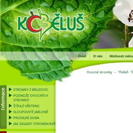
Úvod
O nás
Možnosti nák
Ovocné stromky
–
Třešeň
T
STROMKY Z BRUZOVIC
PODNOŽE OVOCNÝCH
STROMKŮ
ŠTÍHLÉ VŘETENO
SLOUPOVITÉ JABLONĚ
PRODEJNÍ DOBA
JAK ZASADIT STROMEK/KEŘ