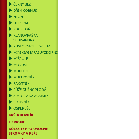
ČERNÝ BEZ
DŘÍN-CORNUS
HLOH
HLOŠINA
KDOULOŇ
KLANOPRAŠKA -
SCHISANDRA
KUSTOVNICE - LYCIUM
MINIKIWI MRAZUVZDORNÉ
MIŠPULE
MORUŠE
MUĎOUL
MUCHOVNÍK
RAKYTNÍK
RŮŽE DUŽNOPLODÁ
ZIMOLEZ KAMČATSKÝ
FÍKOVNÍK
OSKERUŠE
KAŠTANOVNÍK
OKRASNÉ
DŮLEŽITÉ PRO OVOCNÉ
STROMKY A KEŘE