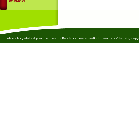
PODNOŽE
Internetový obchod provozuje Václav Koběluš - ovocná školka Bruzovice - Velicesta, Copy