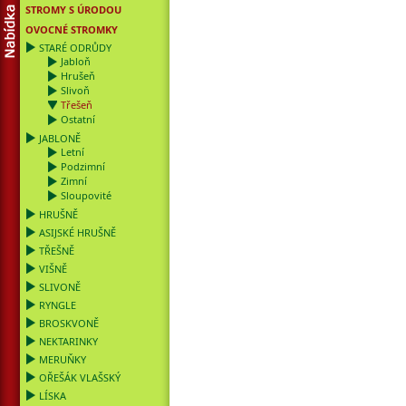
STROMY S ÚRODOU
OVOCNÉ STROMKY
STARÉ ODRŮDY
Jabloň
Hrušeň
Slivoň
Třešeň
Ostatní
JABLONĚ
Letní
Podzimní
Zimní
Sloupovité
HRUŠNĚ
ASIJSKÉ HRUŠNĚ
TŘEŠNĚ
VIŠNĚ
SLIVONĚ
RYNGLE
BROSKVONĚ
NEKTARINKY
MERUŇKY
OŘEŠÁK VLAŠSKÝ
LÍSKA