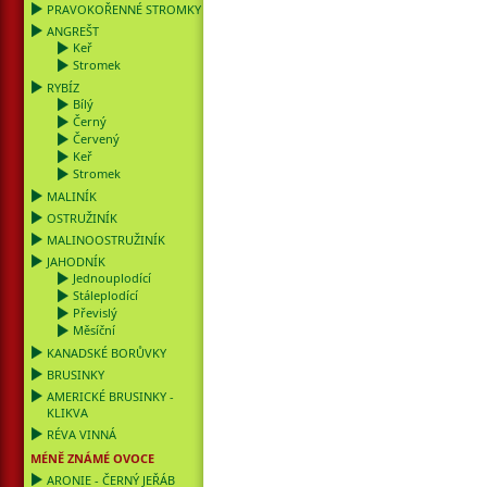
PRAVOKOŘENNÉ STROMKY
ANGREŠT
Keř
Stromek
RYBÍZ
Bílý
Černý
Červený
Keř
Stromek
MALINÍK
OSTRUŽINÍK
MALINOOSTRUŽINÍK
JAHODNÍK
Jednouplodící
Stáleplodící
Převislý
Měsíční
KANADSKÉ BORŮVKY
BRUSINKY
AMERICKÉ BRUSINKY -
KLIKVA
RÉVA VINNÁ
MÉNĚ ZNÁMÉ OVOCE
ARONIE - ČERNÝ JEŘÁB