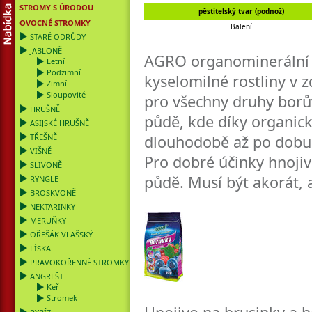
STROMY S ÚRODOU
pěstitelský tvar (podnož)
OVOCNÉ STROMKY
Balení
STARÉ ODRŮDY
JABLONĚ
AGRO organominerální h
Letní
Podzimní
kyselomilné rostliny v 
Zimní
Sloupovité
pro všechny druhy borů
HRUŠNĚ
půdě, kde díky organick
ASIJSKÉ HRUŠNĚ
TŘEŠNĚ
dlouhodobě až po dobu 
VIŠNĚ
Pro dobré účinky hnojiv
SLIVONĚ
půdě. Musí být akorát, 
RYNGLE
BROSKVONĚ
NEKTARINKY
MERUŇKY
OŘEŠÁK VLAŠSKÝ
LÍSKA
PRAVOKOŘENNÉ STROMKY
ANGREŠT
Keř
Stromek