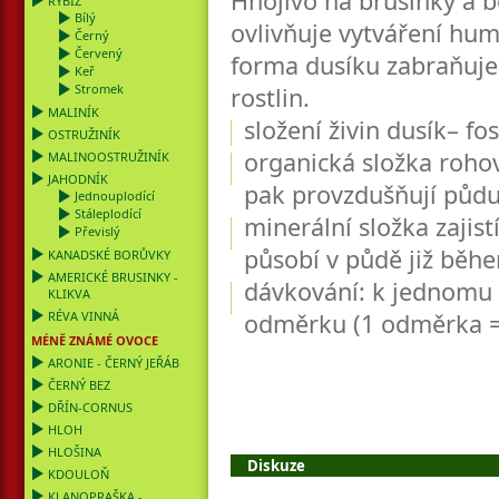
Hnojivo na brusinky a b
RYBÍZ
Bílý
ovlivňuje vytváření hum
Černý
Červený
forma dusíku zabraňuje
Keř
Stromek
rostlin.
MALINÍK
složení živin dusík– fosf
OSTRUŽINÍK
organická složka roho
MALINOOSTRUŽINÍK
JAHODNÍK
pak provzdušňují půd
Jednouplodící
Stáleplodící
minerální složka zajis
Převislý
působí v půdě již běhe
KANADSKÉ BORŮVKY
AMERICKÉ BRUSINKY -
dávkování: k jednomu k
KLIKVA
RÉVA VINNÁ
odměrku (1 odměrka =
MÉNĚ ZNÁMÉ OVOCE
ARONIE - ČERNÝ JEŘÁB
ČERNÝ BEZ
DŘÍN-CORNUS
HLOH
HLOŠINA
Diskuze
KDOULOŇ
KLANOPRAŠKA -