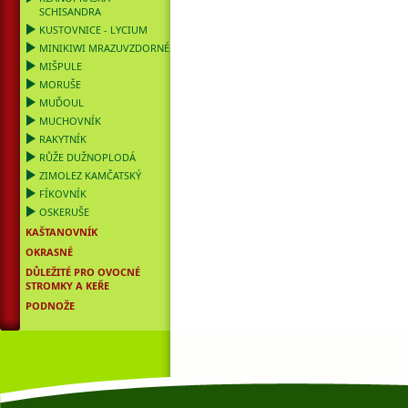
SCHISANDRA
KUSTOVNICE - LYCIUM
MINIKIWI MRAZUVZDORNÉ
MIŠPULE
MORUŠE
MUĎOUL
MUCHOVNÍK
RAKYTNÍK
RŮŽE DUŽNOPLODÁ
ZIMOLEZ KAMČATSKÝ
FÍKOVNÍK
OSKERUŠE
KAŠTANOVNÍK
OKRASNÉ
DŮLEŽITÉ PRO OVOCNÉ
STROMKY A KEŘE
PODNOŽE