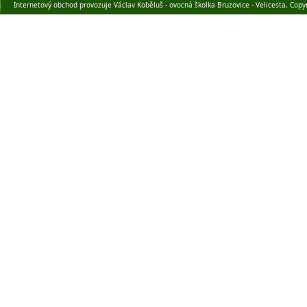
Internetový obchod provozuje Václav Koběluš - ovocná školka Bruzovice - Velicesta, Copy