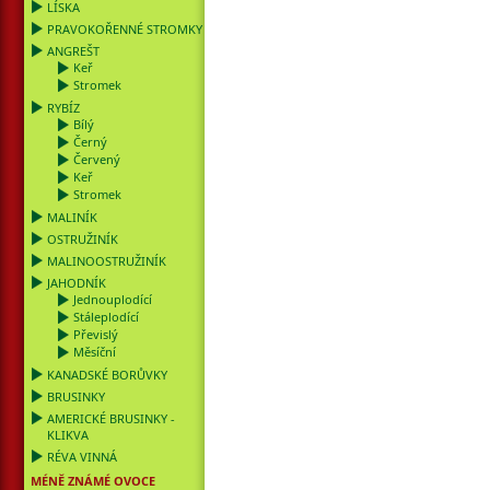
LÍSKA
PRAVOKOŘENNÉ STROMKY
ANGREŠT
Keř
Stromek
RYBÍZ
Bílý
Černý
Červený
Keř
Stromek
MALINÍK
OSTRUŽINÍK
MALINOOSTRUŽINÍK
JAHODNÍK
Jednouplodící
Stáleplodící
Převislý
Měsíční
KANADSKÉ BORŮVKY
BRUSINKY
AMERICKÉ BRUSINKY -
KLIKVA
RÉVA VINNÁ
MÉNĚ ZNÁMÉ OVOCE