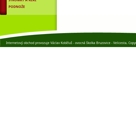
PODNOŽE
Internetový obchod provozuje Václav Koběluš - ovocná školka Bruzovice - Velicesta, Copy