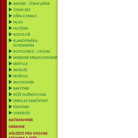
ARONIE - ČERNÝ JEŘÁB
ČERNÝ BEZ
DŘÍN-CORNUS
HLOH
HLOŠINA
KDOULOŇ
KLANOPRAŠKA -
SCHISANDRA
KUSTOVNICE - LYCIUM
MINIKIWI MRAZUVZDORNÉ
MIŠPULE
MORUŠE
MUĎOUL
MUCHOVNÍK
RAKYTNÍK
RŮŽE DUŽNOPLODÁ
ZIMOLEZ KAMČATSKÝ
FÍKOVNÍK
OSKERUŠE
KAŠTANOVNÍK
OKRASNÉ
DŮLEŽITÉ PRO OVOCNÉ
STROMKY A KEŘE