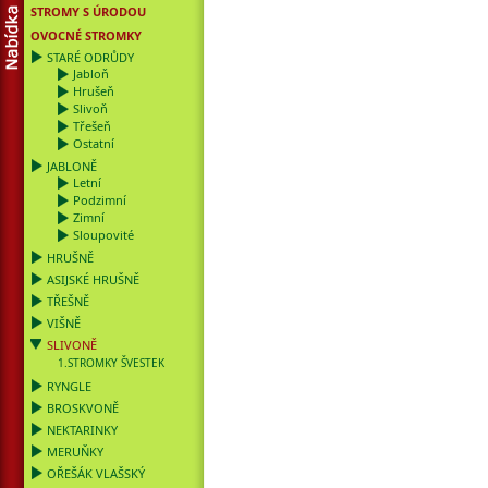
STROMY S ÚRODOU
OVOCNÉ STROMKY
STARÉ ODRŮDY
Jabloň
Hrušeň
Slivoň
Třešeň
Ostatní
JABLONĚ
Letní
Podzimní
Zimní
Sloupovité
HRUŠNĚ
ASIJSKÉ HRUŠNĚ
TŘEŠNĚ
VIŠNĚ
SLIVONĚ
1.STROMKY ŠVESTEK
RYNGLE
BROSKVONĚ
NEKTARINKY
MERUŇKY
OŘEŠÁK VLAŠSKÝ