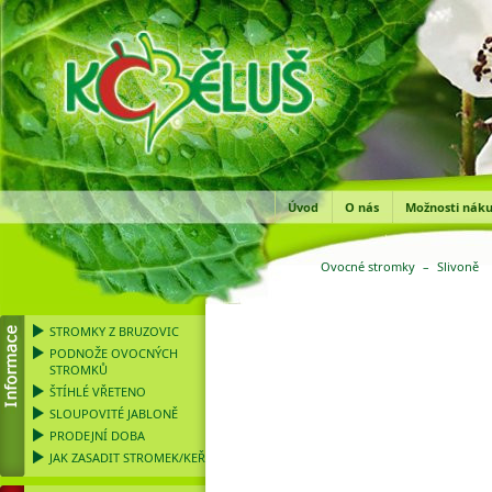
Úvod
O nás
Možnosti nák
Ovocné stromky
–
Slivoně
STROMKY Z BRUZOVIC
PODNOŽE OVOCNÝCH
STROMKŮ
ŠTÍHLÉ VŘETENO
SLOUPOVITÉ JABLONĚ
PRODEJNÍ DOBA
JAK ZASADIT STROMEK/KEŘ